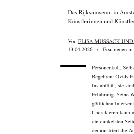
Das Rijksmuseum in Amste
Künstlerinnen und Künstler
Von
ELISA MUSSACK UND
13.04.2026
/
Erschienen in
Personenkult, Selb
Begehren: Ovids Fa
Instabilität, sie si
Erfahrung. Seine W
göttlichen Interve
Charakteren kann m
die dunkelsten Sei
demonstriert die A