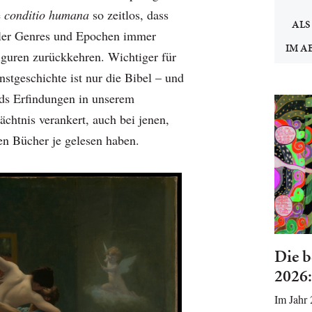
e
conditio humana
so zeitlos, dass
ALS
ller Genres und Epochen immer
IM A
iguren zurückkehren. Wichtiger für
stgeschichte ist nur die Bibel – und
ids Erfindungen in unserem
ächtnis verankert, auch bei jenen,
en Bücher je gelesen haben.
Die b
2026:
Im Jahr