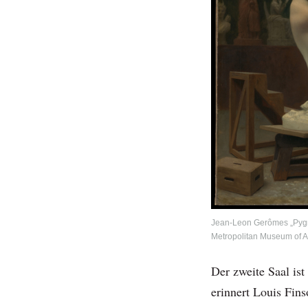
Jean-Leon Gerômes „Pygm
Metropolitan Museum of A
Der zweite Saal is
erinnert Louis Fi