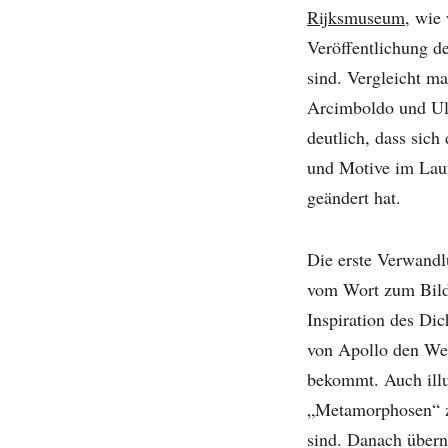
Rijksmuseum,
wie w
Veröffentlichung 
sind. Vergleicht 
Arcimboldo und Ul
deutlich, dass sic
und Motive im Lauf
geändert hat.
Die erste Verwandlu
vom Wort zum Bild
Inspiration des Dic
von Apollo den Wei
bekommt. Auch illu
„Metamorphosen“ z
sind. Danach übern