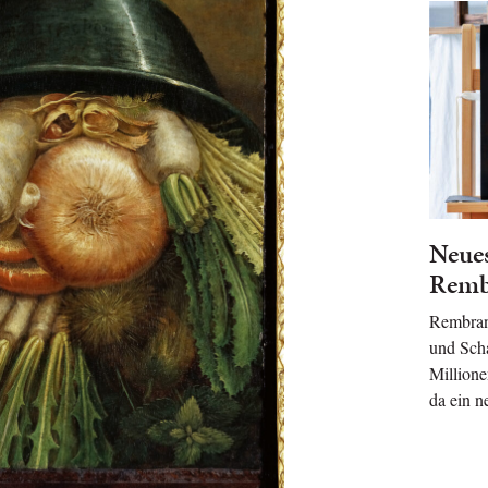
Neue
Remb
Rembrand
und Scha
Millione
da ein n