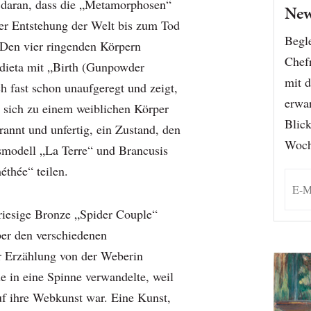
 daran, dass die „Metamorphosen“
New
er Entstehung der Welt bis zum Tod
Begle
. Den vier ringenden Körpern
Chef
dieta mit „Birth (Gunpowder
mit d
h fast schon unaufgeregt und zeigt,
erwar
 sich zu einem weiblichen Körper
Blick
rannt und unfertig, ein Zustand, den
Woch
smodell „La Terre“ und Brancusis
thée“ teilen.
riesige Bronze „Spider Couple“
er den verschiedenen
er Erzählung von der Weberin
e in eine Spinne verwandelte, weil
uf ihre Webkunst war. Eine Kunst,