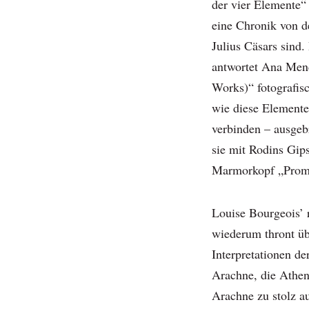
der vier Elemente“
eine Chronik von d
Julius Cäsars sind
antwortet Ana Men
Works)“ fotografisc
wie diese Elemente
verbinden – ausgeb
sie mit Rodins Gip
Marmorkopf „Promé
Louise Bourgeois’ 
wiederum thront üb
Interpretationen d
Arachne, die Athen
Arachne zu stolz a