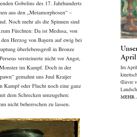
lenden Gobelins des 17. Jahrhunderts
enen aus den „Metamorphosen“ –
nd. Noch mehr als die Spinnen sind
 zum Fürchten: Da ist Medusa, von
 den Herzog von Bayern auf ewig bei
Unser
auptung überlebensgroß in Bronze
April
erseus versteinerte nicht vor Angst,
s Monster im Kampf. Doch in der
Im April
kinetisc
pawn“ gemahnt uns Juul Kraijer
Œuvre v
en Kampf oder Flucht noch eine ganz
Landsch
 mit dem Schrecken umzugehen:
MEHR
hm nicht beherrschen zu lassen.