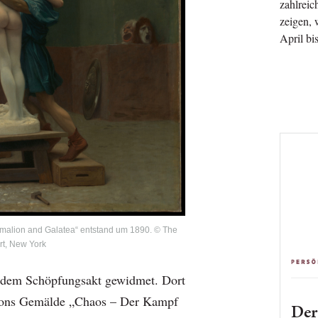
zahlreic
zeigen, 
April bi
alion and Galatea“ entstand um 1890. © The
rt, New York
t dem Schöpfungsakt gewidmet. Dort
nsons Gemälde „Chaos – Der Kampf
De