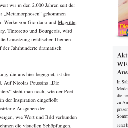
eit wir in den 2.000 Jahren seit der
der „Metamorphosen“ gekommen
man Werke von Giordano und
Magritte
,
ay, Tintoretto und
Bourgeois
, wird
h die Umsetzung ovidischer Themen
 der Jahrhunderte dramatisch
Akt
WEL
Aus
ng, die uns hier begegnet, ist die
In Sa
. Auf Nicolas Poussins „Die
Moder
hters“ sieht man noch, wie der Poet
die n
n der Inspiration eingeflößt
zu An
strierte Ausgaben der
präsen
Somm
eigen, wie Wort und Bild verbunden
Jetzt 
ehmen die visuellen Schöpfungen.