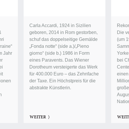
Carla Accardi, 1924 in Sizilien
Rekor
ß
geboren, 2014 in Rom gestorben,
Die v
ri
schuf das doppelseitige Gemälde
(um 1
raine“
„Fonda notte“ (side a.)/„Pieno
Samm
im Jahr
giorno“ (side b.) 1986 in Form
Yorke
er
eines Paravents. Das Wiener
bei Ch
ei
Dorotheum versteigerte das Werk
Center
it
für 400.000 Euro – das Zehnfache
einen
lionen
der Taxe. Ein Höchstpreis für die
Millio
abstrakte Künstlerin.
groß
n
Augus
Natio
WEITER
WEIT