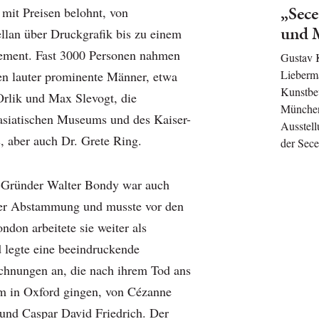
„Sece
mit Preisen belohnt, von
und 
llan über Druckgrafik bis zu einem
nement. Fast 3000 Personen nahmen
Gustav 
Lieberma
ten lauter prominente Männer, etwa
Kunstbe
Orlik und Max Slevogt, die
München
asiatischen Museums und des Kaiser-
Ausstell
 aber auch Dr. Grete Ring.
der Sece
-Gründer Walter Bondy war auch
her Abstammung und musste vor den
ondon arbeitete sie weiter als
 legte eine beeindruckende
hnungen an, die nach ihrem Tod ans
 in Oxford gingen, von Cézanne
 und Caspar David Friedrich. Der