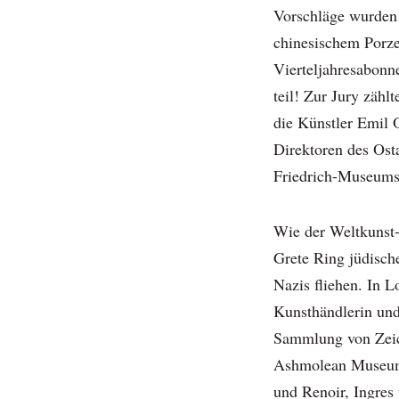
Vorschläge wurden 
chinesischem Porze
Vierteljahresabon
teil! Zur Jury zähl
die Künstler Emil 
Direktoren des Ost
Friedrich-Museums,
Wie der Weltkunst
Grete Ring jüdisc
Nazis fliehen. In L
Kunsthändlerin und
Sammlung von Zeic
Ashmolean Museum
und Renoir, Ingres