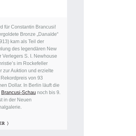
d für Constantin Brancusi!
ergoldete Bronze „Danaïde“
913) kam als Teil der
lung des legendären New
r Verlegers S. I. Newhouse
ristie’s im Rockefeller
 zur Auktion und erzielte
 Rekordpreis von 93
nen Dollar. In Berlin läuft die
e
Brancusi-Schau
noch bis 9.
t in der Neuen
nalgalerie.
ER