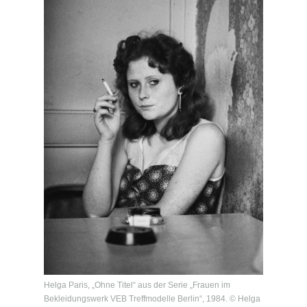
Helga Paris, „Ohne Titel“ aus der Serie „Frauen im
Bekleidungswerk VEB Treffmodelle Berlin“, 1984. © Helga