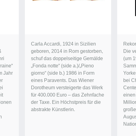
Carla Accardi, 1924 in Sizilien
Rekor
ß
geboren, 2014 in Rom gestorben,
Die v
ri
schuf das doppelseitige Gemälde
(um 1
raine“
„Fonda notte“ (side a.)/„Pieno
Samm
im Jahr
giorno“ (side b.) 1986 in Form
Yorke
er
eines Paravents. Das Wiener
bei Ch
ei
Dorotheum versteigerte das Werk
Center
it
für 400.000 Euro – das Zehnfache
einen
lionen
der Taxe. Ein Höchstpreis für die
Millio
abstrakte Künstlerin.
groß
n
Augus
Natio