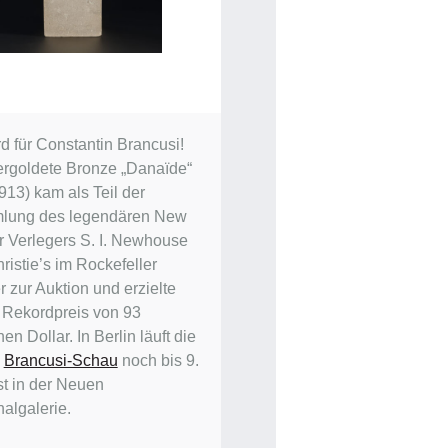
d für Constantin Brancusi!
ergoldete Bronze „Danaïde“
913) kam als Teil der
lung des legendären New
r Verlegers S. I. Newhouse
ristie’s im Rockefeller
 zur Auktion und erzielte
 Rekordpreis von 93
nen Dollar. In Berlin läuft die
e
Brancusi-Schau
noch bis 9.
t in der Neuen
nalgalerie.