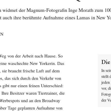
n widmet der Magnum-Fotografin Inge Morath zum 100.
ist auch ihre berühmte Aufnahme eines Lamas in New Y
NN
Weg von der Arbeit nach Hause. So
Die
 eine waschechte New Yorkerin. Das
t, sie braucht frische Luft auf dem
In se
stellt
os, das sich durch den Verkehr von
jeden
 gibt nur einen feinen Unterschied:
vor, d
 Ihre Besitzer waren Tiertrainer, die
Fotogr
 Werbespots und an den Broadway
der Ve
 über Tage geplanten Aufnahme von