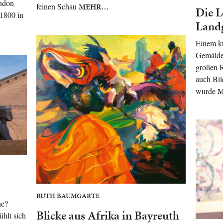
ndon
feinen Schau
MEHR…
Die L
 1800 in
Land
Einem ku
Gemäldeg
großen 
auch Bil
wurde
RUTH BAUMGARTE
ne?
Blicke aus Afrika in Bayreuth
ühlt sich