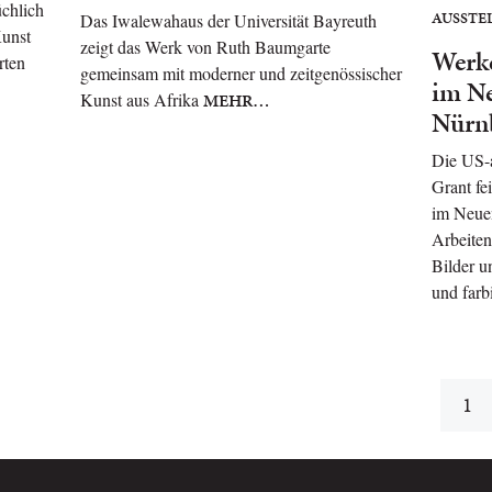
üchlich
AUSSTE
Das Iwalewahaus der Universität Bayreuth
Kunst
zeigt das Werk von Ruth Baumgarte
Werke
rten
gemeinsam mit moderner und zeitgenössischer
im N
Kunst aus Afrika
MEHR…
Nürn
Die US-
Grant fe
im Neue
Arbeiten 
Bilder u
und farb
1