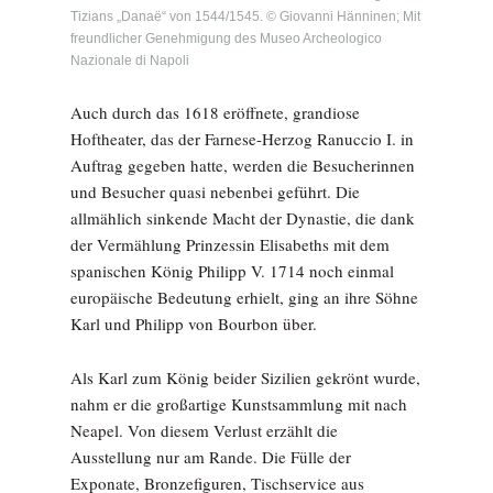
Tizians „Danaë“ von 1544/1545. © Giovanni Hänninen; Mit
freundlicher Genehmigung des Museo Archeologico
Nazionale di Napoli
Auch durch das 1618 eröffnete, grandiose
Hoftheater, das der Farnese-Herzog Ranuccio I. in
Auftrag gegeben hatte, werden die Besucherinnen
und Besucher quasi nebenbei geführt. Die
allmählich sinkende Macht der Dynastie, die dank
der Vermählung Prinzessin Elisabeths mit dem
spanischen König Philipp V. 1714 noch einmal
europäische Bedeutung erhielt, ging an ihre Söhne
Karl und Philipp von Bourbon über.
Als Karl zum König beider Sizilien gekrönt wurde,
nahm er die großartige Kunstsammlung mit nach
Neapel. Von diesem Verlust erzählt die
Ausstellung nur am Rande. Die Fülle der
Exponate, Bronzefiguren, Tischservice aus