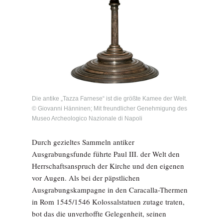
Die antike „Tazza Farnese“ ist die größte Kamee der Welt.
© Giovanni Hänninen; Mit freundlicher Genehmigung des
Museo Archeologico Nazionale di Napoli
Durch gezieltes Sammeln antiker
Ausgrabungsfunde führte Paul III. der Welt den
Herrschaftsanspruch der Kirche und den eigenen
vor Augen. Als bei der päpstlichen
Ausgrabungskampagne in den Caracalla-Thermen
in Rom 1545/1546 Kolossalstatuen zutage traten,
bot das die unverhoffte Gelegenheit, seinen