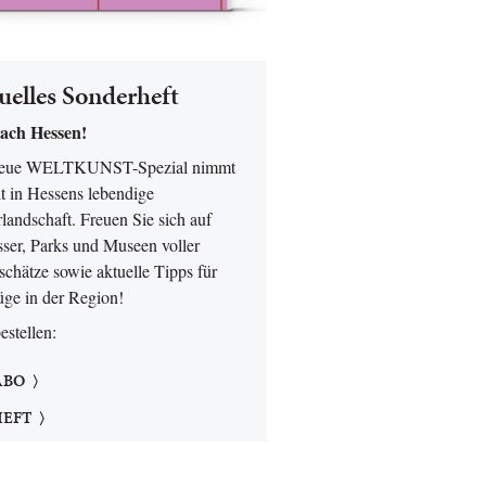
uelles Sonderheft
ach Hessen!
neue WELTKUNST-Spezial nimmt
t in Hessens lebendige
landschaft. Freuen Sie sich auf
sser, Parks und Museen voller
chätze sowie aktuelle Tipps für
üge in der Region!
bestellen:
ABO
HEFT