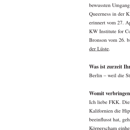
bewussten Umgang 
Queerness in der K
erinnert vom 27. Ap
KW Institute for 
Bronson vom 26. bi
der Lüste
.
Was ist zurzeit Ih
Berlin – weil die St
Womit verbringen 
Ich liebe FKK. Dies
Kalifornien die Hi
beeinflusst hat, ge
Körperscham einher