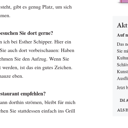
esteht, gibt es genug Platz, um sich
dmen.
Akt
esuchen Sie dort gerne?
Auf n
 ich bei Esther Schipper. Hier ein
Das 
n Sie auch dort vorbeischauen: Haben
Sie mi
Kultur
Nehmen Sie den Aufzug. Wenn Sie
Schlö
 werden, ist das ein gutes Zeichen.
Kunsts
nauze eben.
Ausfl
Jetzt 
estaurant empfehlen?
IM 
ann dorthin strömen, bleibt für mich
ALS 
hen Sie stattdessen einfach ins Grill