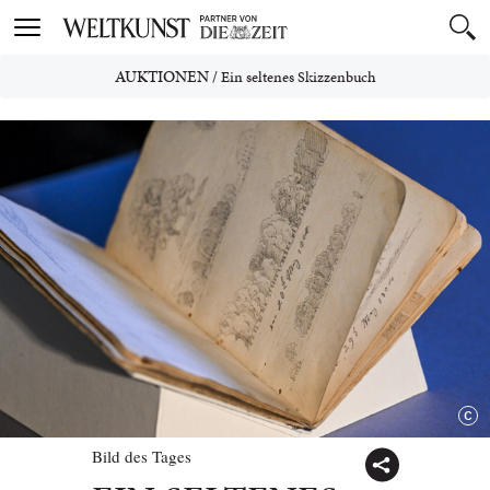
Toggle
navigation
AUKTIONEN
/
Ein seltenes Skizzenbuch
Bild des Tages