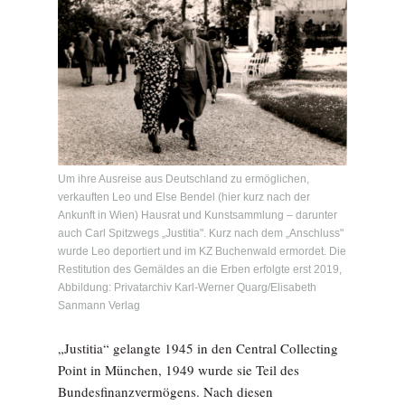
Um ihre Ausreise aus Deutschland zu ermöglichen,
verkauften Leo und Else Bendel (hier kurz nach der
Ankunft in Wien) Hausrat und Kunstsammlung – darunter
auch Carl Spitzwegs „Justitia". Kurz nach dem „Anschluss"
wurde Leo deportiert und im KZ Buchenwald ermordet. Die
Restitution des Gemäldes an die Erben erfolgte erst 2019,
Abbildung: Privatarchiv Karl-Werner Quarg/Elisabeth
Sanmann Verlag
„Justitia“ gelangte 1945 in den Central Collecting
Point in München, 1949 wurde sie Teil des
Bundesfinanzvermögens. Nach diesen