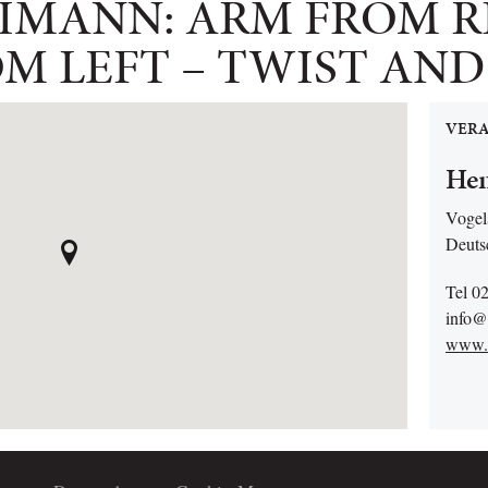
IMANN: ARM FROM R
M LEFT – TWIST AN
VERA
Hen
Vogel
Deuts
Tel 0
info@
www.h