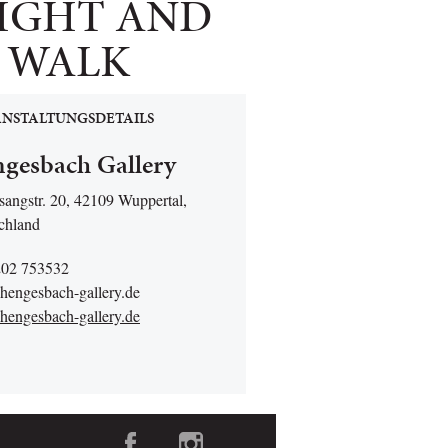
IGHT AND
D WALK
NSTALTUNGSDETAILS
gesbach Gallery
sangstr. 20, 42109 Wuppertal,
chland
202 753532
hengesbach-gallery.de
engesbach-gallery.de