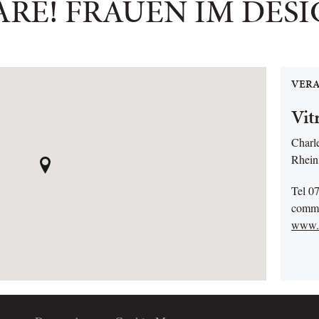
RE! FRAUEN IM DESIG
VERA
Vit
Charl
Rhein
Tel 0
commu
www.