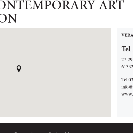
CONTEMPORARY ART
ION
VERA
Tel
27-29
61332 
Tel 0
info
www.