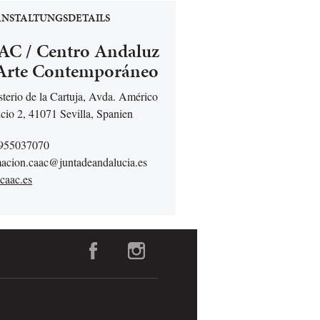
NSTALTUNGSDETAILS
C / Centro Andaluz
Arte Contemporáneo
terio de la Cartuja, Avda. Américo
cio 2, 41071 Sevilla, Spanien
 955037070
macion.caac@juntadeandalucia.es
aac.es