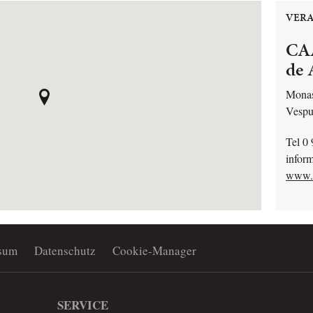
VERA
CAA
de 
Monas
Vespu
Tel 0
infor
www.c
sum
Datenschutz
Cookie-Manager
SERVICE