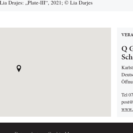
Lia Drajes: „Plate-III“, 2021; © Lia Darjes
VERA
Q G
Sch
Karlst
Deuts
Öffnu
Tel 0
post@
www.Q