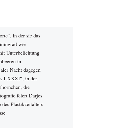
te“, in der sie das
iningrad wie
 mit Unterbelichtung
mbeeren in
ealer Nacht dagegen
es I-XXXI“, in der
hhörnchen, die
ografie feiert Darjes
des Plastikzeitalters
sse.