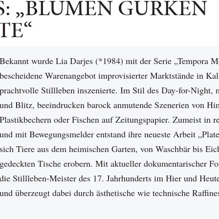
ES: „BLUMEN GURKEN
TE“
Bekannt wurde Lia Darjes (*1984) mit der Serie „Tempora Mor
bescheidene Warenangebot improvisierter Marktstände in Kal
prachtvolle Stillleben inszenierte. Im Stil des Day-for-Night,
und Blitz, beeindrucken barock anmutende Szenerien von Hi
Plastikbechern oder Fischen auf Zeitungspapier. Zumeist in r
und mit Bewegungsmelder entstand ihre neueste Arbeit „Plat
sich Tiere aus dem heimischen Garten, von Waschbär bis Eic
gedeckten Tische erobern. Mit aktueller dokumentarischer Fot
die Stillleben-Meister des 17. Jahrhunderts im Hier und Heute 
und überzeugt dabei durch ästhetische wie technische Raffine