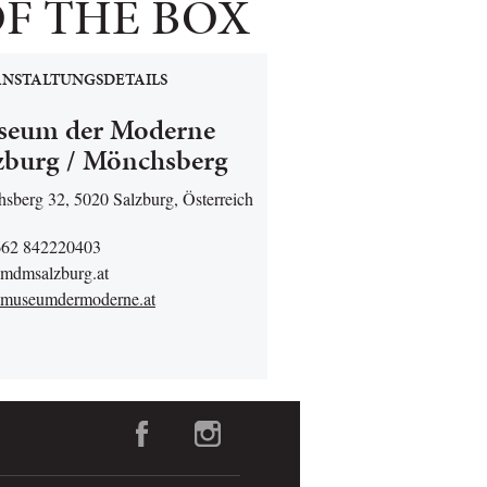
F THE BOX
NSTALTUNGSDETAILS
seum der Moderne
zburg / Mönchsberg
sberg 32, 5020 Salzburg, Österreich
662 842220403
mdmsalzburg.at
museumdermoderne.at