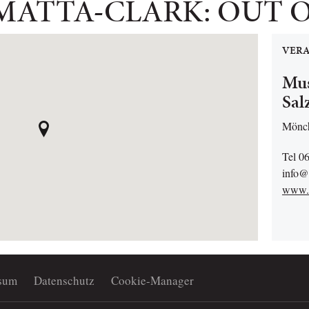
ATTA-CLARK: OUT O
VERA
Mu
Sal
Mönch
Tel 0
info@
www.
sum
Datenschutz
Cookie-Manager