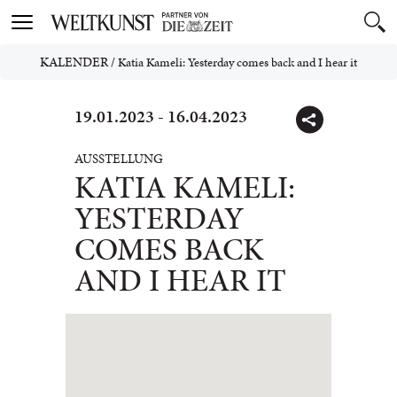
Toggle
navigation
KALENDER
/
Katia Kameli: Yesterday comes back and I hear it
19.01.2023 - 16.04.2023
AUSSTELLUNG
KATIA KAMELI:
YESTERDAY
COMES BACK
AND I HEAR IT