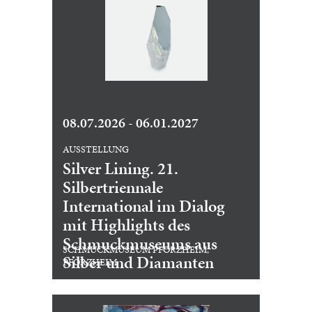
08.07.2026 - 06.01.2027
AUSSTELLUNG
Silver Lining. 21.
Silbertriennale
International im Dialog
mit Highlights des
Schmuckmuseums aus
SCHMUCKMUSEUM PFORZHEIM,
Silber und Diamanten
PFORZHEIM