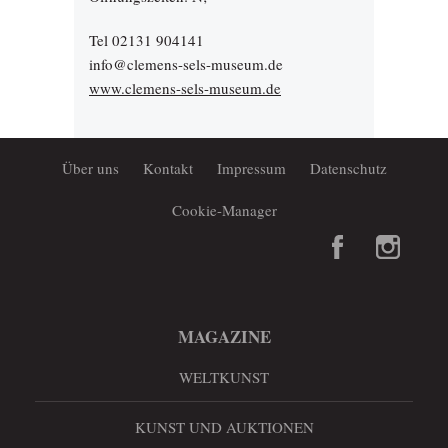
Tel 02131 904141
info@clemens-sels-museum.de
www.clemens-sels-museum.de
Über uns
Kontakt
Impressum
Datenschutz
Cookie-Manager
MAGAZINE
WELTKUNST
KUNST UND AUKTIONEN