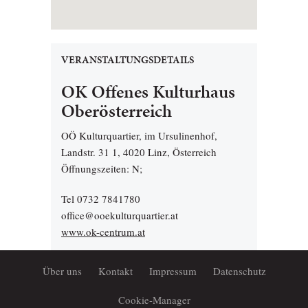
VERANSTALTUNGSDETAILS
OK Offenes Kulturhaus
Oberösterreich
OÖ Kulturquartier, im Ursulinenhof,
Landstr. 31 1, 4020 Linz, Österreich
Öffnungszeiten: N;
Tel 0732 7841780
office@ooekulturquartier.at
www.ok-centrum.at
Über uns
Kontakt
Impressum
Datenschutz
Cookie-Manager