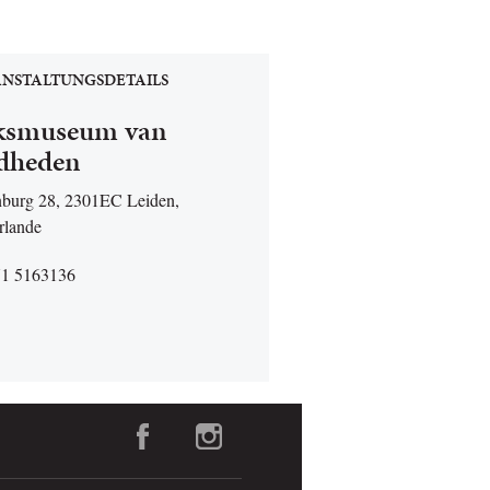
NSTALTUNGSDETAILS
ksmuseum van
dheden
burg 28, 2301EC Leiden,
rlande
71 5163136