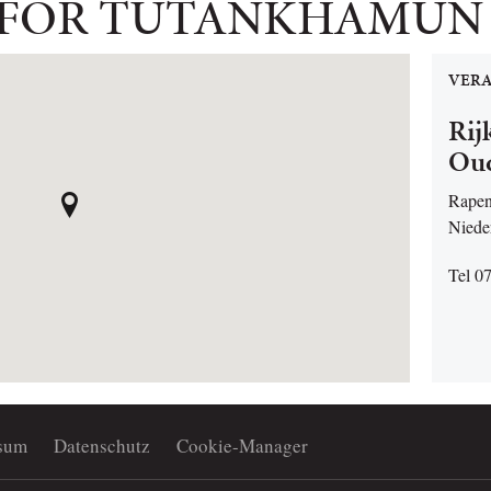
 FOR TUTANKHAMUN
VERA
Rij
Ou
Rapen
Niede
Tel 0
sum
Datenschutz
Cookie-Manager