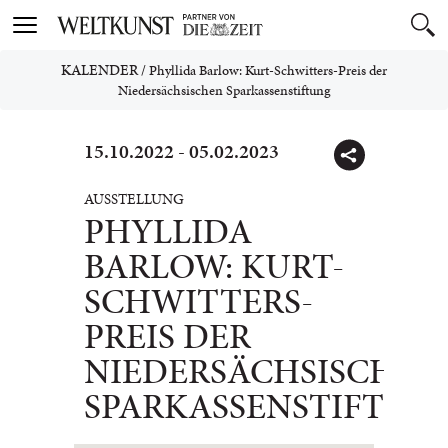
Toggle
navigation
KALENDER
/
Phyllida Barlow: Kurt-Schwitters-Preis der
Niedersächsischen Sparkassenstiftung
15.10.2022 - 05.02.2023
AUSSTELLUNG
PHYLLIDA
BARLOW: KURT-
SCHWITTERS-
PREIS DER
NIEDERSÄCHSISCHEN
SPARKASSENSTIFTUN