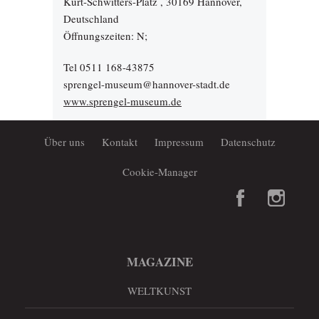
Kurt-Schwitters-Platz , 30169 Hannover,
Deutschland
Öffnungszeiten: N;
Tel 0511 168-43875
sprengel-museum@hannover-stadt.de
www.sprengel-museum.de
Über uns
Kontakt
Impressum
Datenschutz
Cookie-Manager
MAGAZINE
WELTKUNST