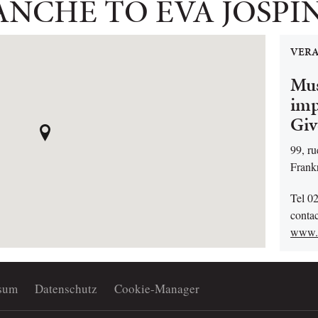
ANCHE TO EVA JOSPI
VERA
Mus
imp
Giv
99, r
Frank
Tel 0
conta
www.m
sum
Datenschutz
Cookie-Manager