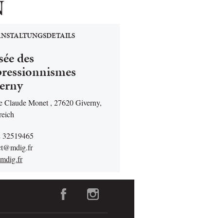
N
NSTALTUNGSDETAILS
ée des
ressionnismes
erny
ue Claude Monet , 27620 Giverny,
reich
2 32519465
ct@mdig.fr
dig.fr