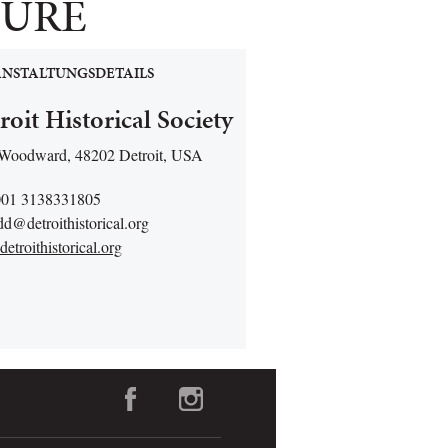
TURE
NSTALTUNGSDETAILS
roit Historical Society
Woodward, 48202 Detroit, USA
001 3138331805
d@detroithistorical.org
troithistorical.org