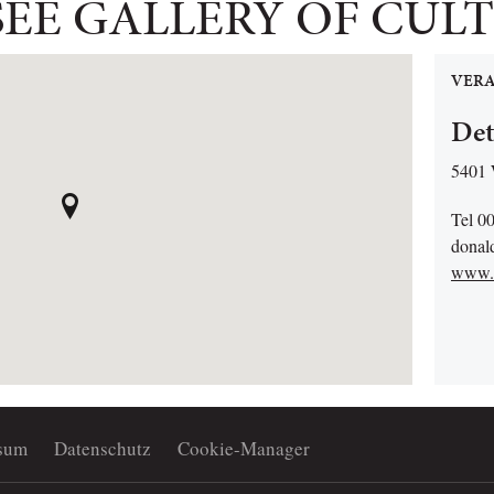
SEE GALLERY OF CUL
VERA
Det
5401 
Tel 0
donald
www.de
sum
Datenschutz
Cookie-Manager