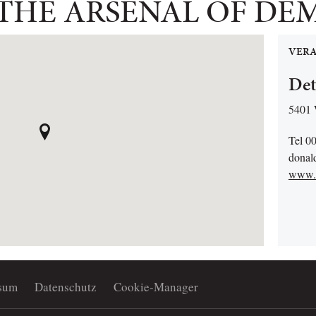
 THE ARSENAL OF D
VERA
Det
5401 
Tel 0
donald
www.de
sum
Datenschutz
Cookie-Manager