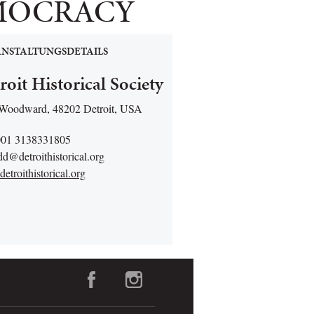
EMOCRACY
NSTALTUNGSDETAILS
roit Historical Society
Woodward, 48202 Detroit, USA
001 3138331805
d@detroithistorical.org
troithistorical.org