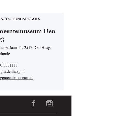
NSTALTUNGSDETAILS
meentemuseum Den
ag
ouderslaan 41, 2517 Den Haag,
rlande
70 3381111
gm.denhaag.nl
gemeentemuseum.nl