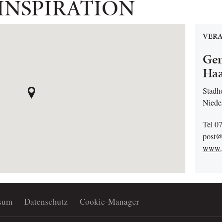
 INSPIRATION
VERA
Ge
Ha
Stadh
Niede
Tel 0
post@
www.
sum
Datenschutz
Cookie-Manager