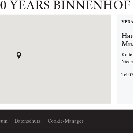
00 YEARS BINNENHOF
VERA
Haa
Mu
Korte
Niede
Tel 0
sum
Datenschutz
Cookie-Manager