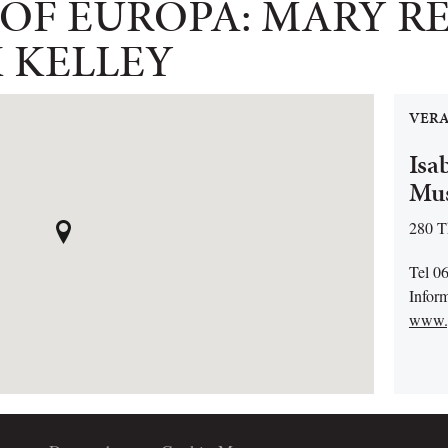
 OF EUROPA: MARY RE
K KELLEY
VERA
Isa
Mu
280 T
Tel 0
Infor
www.