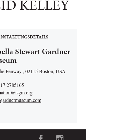
ID KELLEY
NSTALTUNGSDETAILS
bella Stewart Gardner
seum
he Fenway , 02115 Boston, USA
617 2785165
mation@isgm.org
gardnermuseum.com