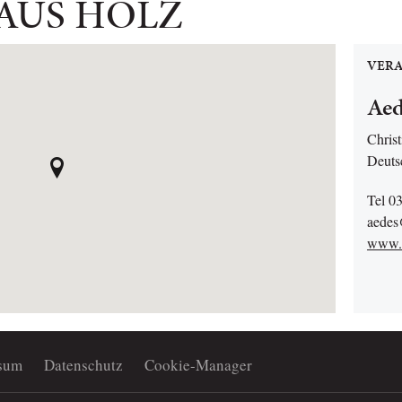
 AUS HOLZ
VERA
Aed
Christ
Deuts
Tel 0
aedes
www.a
sum
Datenschutz
Cookie-Manager