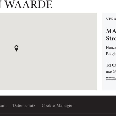
N WAARDE
VERA
MAS
St
Hanze
Belgi
Tel 0
mas@s
www.
sum
Datenschutz
Cookie-Manager