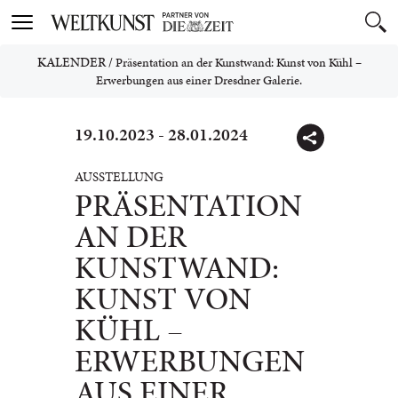
Toggle
navigation
KALENDER
/
Präsentation an der Kunstwand: Kunst von Kühl –
Erwerbungen aus einer Dresdner Galerie.
19.10.2023 - 28.01.2024
AUSSTELLUNG
PRÄSENTATION
AN DER
KUNSTWAND:
KUNST VON
KÜHL –
ERWERBUNGEN
AUS EINER