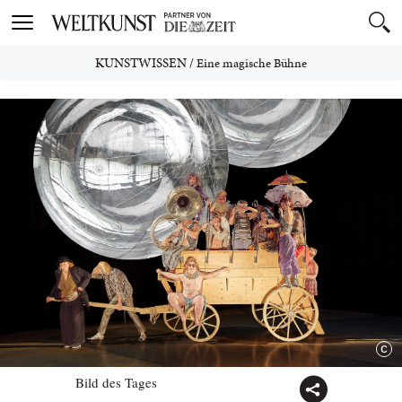
Toggle
navigation
KUNSTWISSEN
/
Eine magische Bühne
Bild des Tages