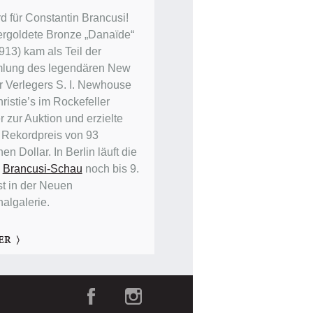
d für Constantin Brancusi!
ergoldete Bronze „Danaïde“
913) kam als Teil der
lung des legendären New
r Verlegers S. I. Newhouse
ristie’s im Rockefeller
 zur Auktion und erzielte
 Rekordpreis von 93
nen Dollar. In Berlin läuft die
e
Brancusi-Schau
noch bis 9.
t in der Neuen
nalgalerie.
ER