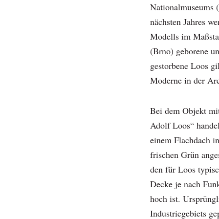
Nationalmuseums 
nächsten Jahres wer
Modells im Maßsta
(Brno) geborene u
gestorbene Loos gil
Moderne in der Arc
Bei dem Objekt mit
Adolf Loos“ handel
einem Flachdach in
frischen Grün anges
den für Loos typi
Decke je nach Funk
hoch ist. Ursprüngl
Industriegebiets ge