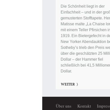
Die Schönheit liegt in der
Einfachheit – und in der gro
gemusterten Stofftapete. Hen
Matisse malte „La Chaise lor
mit einem Teller Pfirsichen 
1919. Ein Bietergefecht in d
New Yorker Abendauktion b
Sotheby’s trieb den Preis we
über die geschätzten 25 Mil
Dollar – der Hammer fiel
schließlich bei 41,5 Millione
Dollar.
WEITER
Über uns
Kontakt
Impres