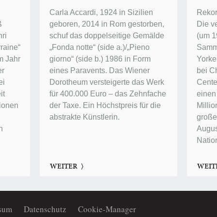
Carla Accardi, 1924 in Sizilien
Rekor
ß
geboren, 2014 in Rom gestorben,
Die v
ri
schuf das doppelseitige Gemälde
(um 1
raine“
„Fonda notte“ (side a.)/„Pieno
Samm
im Jahr
giorno“ (side b.) 1986 in Form
Yorke
er
eines Paravents. Das Wiener
bei Ch
ei
Dorotheum versteigerte das Werk
Center
it
für 400.000 Euro – das Zehnfache
einen
lionen
der Taxe. Ein Höchstpreis für die
Millio
abstrakte Künstlerin.
groß
n
Augus
Natio
WEITER
WEIT
sum
Datenschutz
Cookie-Manager