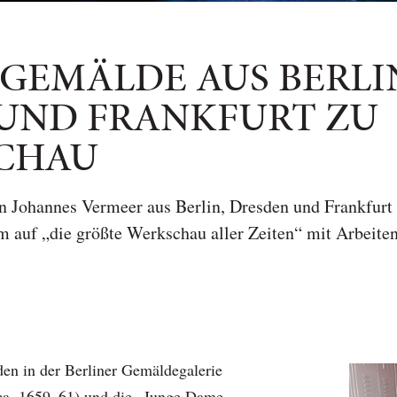
GEMÄLDE AUS BERLI
UND FRANKFURT ZU
SCHAU
 Johannes Vermeer aus Berlin, Dresden und Frankfurt b
auf „die größte Werkschau aller Zeiten“ mit Arbeiten
en in der Berliner Gemäldegalerie
ca. 1659–61) und die
„Junge Dame