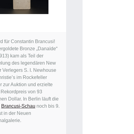
d für Constantin Brancusi!
ergoldete Bronze „Danaïde“
913) kam als Teil der
lung des legendären New
r Verlegers S. I. Newhouse
ristie’s im Rockefeller
 zur Auktion und erzielte
 Rekordpreis von 93
nen Dollar. In Berlin läuft die
e
Brancusi-Schau
noch bis 9.
t in der Neuen
nalgalerie.