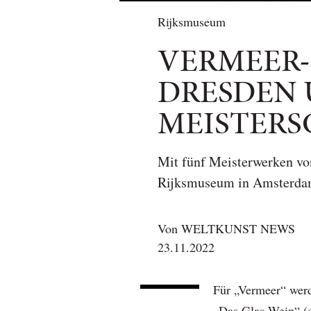
Rijksmuseum
VERMEER-
DRESDEN 
MEISTER
Mit fünf Meisterwerken von
Rijksmuseum in Amsterdam 
Von
WELTKUNST NEWS
23.11.2022
Für „Vermeer“ werd
„Das Glas Wein“ (