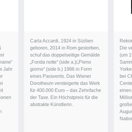
Carla Accardi, 1924 in Sizilien
Rekor
ß
geboren, 2014 in Rom gestorben,
Die v
ri
schuf das doppelseitige Gemälde
(um 1
raine“
„Fonda notte“ (side a.)/„Pieno
Samm
im Jahr
giorno“ (side b.) 1986 in Form
Yorke
er
eines Paravents. Das Wiener
bei Ch
ei
Dorotheum versteigerte das Werk
Center
it
für 400.000 Euro – das Zehnfache
einen
lionen
der Taxe. Ein Höchstpreis für die
Millio
abstrakte Künstlerin.
groß
n
Augus
Natio