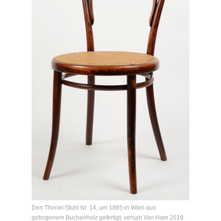
Den Thonet-Stuhl Nr. 14, um 1865 in Wien aus
gebogenem Buchenholz gefertigt, versah Van Ham 2019