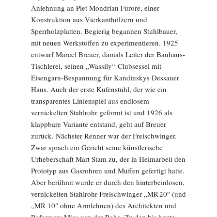
Anlehnung an Piet Mondrian Furore, einer
Konstruktion aus Vierkanthölzern und
Sperrholzplatten. Begierig begannen Stuhlbauer,
mit neuen Werkstoffen zu experimentieren. 1925
entwarf Marcel Breuer, damals Leiter der Bauhaus-
Tischlerei, seinen „Wassily“-Clubsessel mit
Eisengarn-Bespannung für Kandinskys Dessauer
Haus. Auch der erste Kufenstuhl, der wie ein
transparentes Linienspiel aus endlosem
vernickelten Stahlrohr geformt ist und 1926 als
klappbare Variante entstand, geht auf Breuer
zurück. Nächster Renner war der Freischwinger.
Zwar sprach ein Gericht seine künstlerische
Urheberschaft Mart Stam zu, der in Heimarbeit den
Prototyp aus Gasrohren und Muffen gefertigt hatte.
Aber berühmt wurde er durch den hinterbeinlosen,
vernickelten Stahlrohr-Freischwinger „MR 20″ (und
„MR 10″ ohne Armlehnen) des Architekten und
Reformers Mies van der Rohe. Zu den bis heute