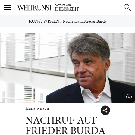
Toggle
navigation
KUNSTWISSEN
/
Nachruf auf Frieder Burda
Kunstwissen
NACHRUF AUF
FRIEDER BURDA