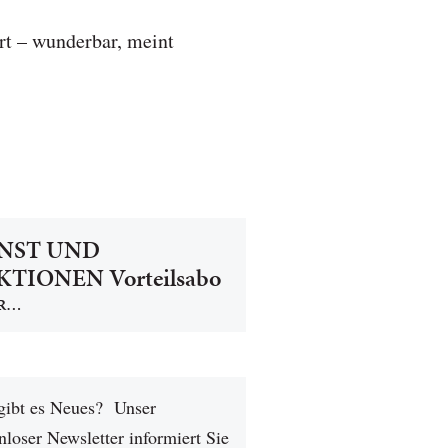
t – wunderbar, meint
NST UND
TIONEN Vorteilsabo
R…
gibt es Neues? Unser
nloser Newsletter informiert Sie