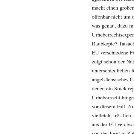
macht einen großen
offenbar nicht um d
was genau, dazu m
Urheberrechtsexper
Raubkopie? Tatsache
EU verschiedene Fo
zeigt schon der Na
unterschiedlichen 
angelsächsisches C
denen ein Stück re
Urheberrecht hinge
vor diesem Fall. N
vielleicht tröstlich
aus der EU verabsc
von der Insel in Z