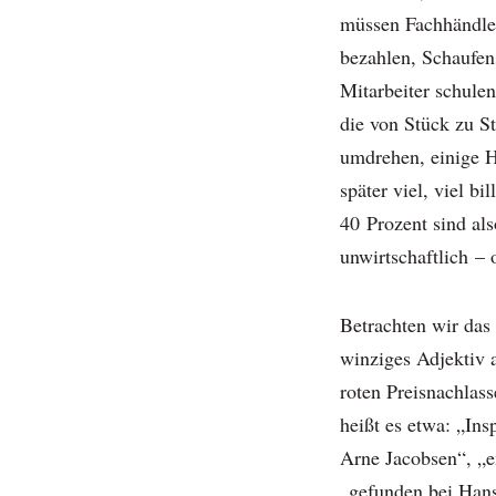
müssen Fachhändler
bezahlen, Schaufen
Mitarbeiter schule
die von Stück zu S
umdrehen, einige 
später viel, viel b
40 Prozent sind als
unwirtschaftlich –
Betrachten wir das
winziges Adjektiv a
roten Preisnachlass
heißt es etwa: „Ins
Arne Jacobsen“, „e
„gefunden bei Han