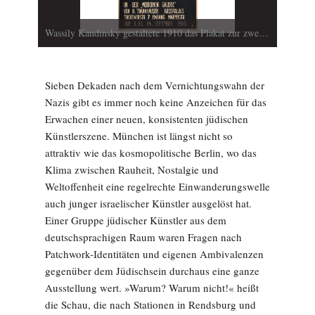
Wassily Kandinsky gestaltete 1910 das Plakat zur zweiten Ausstellung in der Neuen Künstlervereinigung München in der Galerie Thannhauser (Foto: Die neue Sammlung, The Design Museum München)
Sieben Dekaden nach dem Vernichtungswahn der
Nazis gibt es immer noch keine Anzeichen für das
Erwachen einer neuen, konsistenten jüdischen
Künstlerszene. München ist längst nicht so
attraktiv wie das kosmopolitische Berlin, wo das
Klima zwischen Rauheit, Nostalgie und
Weltoffenheit eine regelrechte Einwanderungswelle
auch junger israelischer Künstler ausgelöst hat.
Einer Gruppe jüdischer Künstler aus dem
deutschsprachigen Raum waren Fragen nach
Patchwork-Identitäten und eigenen Ambivalenzen
gegenüber dem Jüdischsein durchaus eine ganze
Ausstellung wert. »Warum? Warum nicht!« heißt
die Schau, die nach Stationen in Rendsburg und