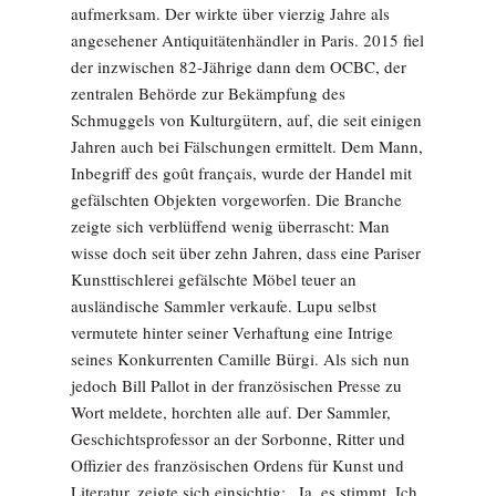
aufmerksam. Der wirkte über vierzig Jahre als
angesehener Antiquitätenhändler in Paris. 2015 fiel
der inzwischen 82-Jährige dann dem OCBC, der
zentralen Behörde zur Bekämpfung des
Schmuggels von Kulturgütern, auf, die seit einigen
Jahren auch bei Fälschungen ermittelt. Dem Mann,
Inbegriff des goût français, wurde der Handel mit
gefälschten Objekten vorgeworfen. Die Branche
zeigte sich verblüffend wenig überrascht: Man
wisse doch seit über zehn Jahren, dass eine Pariser
Kunsttischlerei gefälschte Möbel teuer an
ausländische Sammler verkaufe. Lupu selbst
vermutete hinter seiner Verhaftung eine Intrige
seines Konkurrenten Camille Bürgi. Als sich nun
jedoch Bill Pallot in der französischen Presse zu
Wort meldete, horchten alle auf. Der Sammler,
Geschichtsprofessor an der Sorbonne, Ritter und
Offizier des französischen Ordens für Kunst und
Literatur, zeigte sich einsichtig: „Ja, es stimmt. Ich