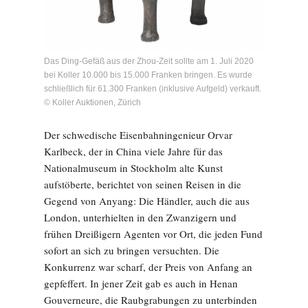
Das Ding-Gefäß aus der Zhou-Zeit sollte am 1. Juli 2020
bei Koller 10.000 bis 15.000 Franken bringen. Es wurde
schließlich für 61.300 Franken (inklusive Aufgeld) verkauft.
© Koller Auktionen, Zürich
Der schwedische Eisenbahningenieur Orvar
Karlbeck, der in China viele Jahre für das
Nationalmuseum in Stockholm alte Kunst
aufstöberte, berichtet von seinen Reisen in die
Gegend von Anyang: Die Händler, auch die aus
London, unterhielten in den Zwanzigern und
frühen Dreißigern Agenten vor Ort, die jeden Fund
sofort an sich zu bringen versuchten. Die
Konkurrenz war scharf, der Preis von Anfang an
gepfeffert. In jener Zeit gab es auch in Henan
Gouverneure, die Raubgrabungen zu unterbinden