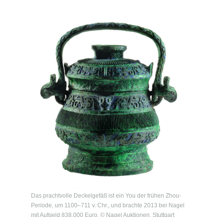
Das prachtvolle Deckelgefäß ist ein You der frühen Zhou-
Periode, um 1100–711 v. Chr., und brachte 2013 bei Nagel
mit Aufgeld 838.000 Euro. © Nagel Auktionen, Stuttgart