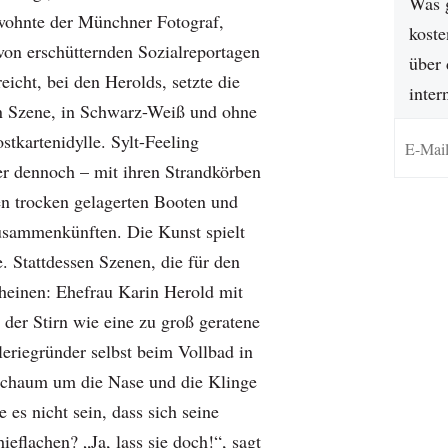
Was 
wohnte der Münchner Fotograf,
koste
von erschütternden Sozialreportagen
über 
reicht, bei den Herolds, setzte die
inter
in Szene, in Schwarz-Weiß und ohne
ostkartenidylle. Sylt-Feeling
der dennoch – mit ihren Strandkörben
den trocken gelagerten Booten und
usammenkünften. Die Kunst spielt
. Stattdessen Szenen, die für den
heinen: Ehefrau Karin Herold­ mit
 der Stirn wie eine zu groß geratene
eriegründer selbst beim Vollbad in
schaum um die Nase und die Klinge
 es nicht sein, dass sich seine
eflachen? „Ja, lass sie doch!“, sagt