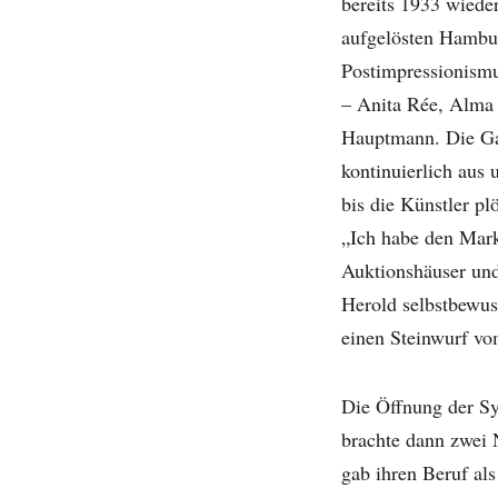
bereits 1933 wieder
aufgelösten Hambur
Postimpressionismu
– Anita Rée, Alma 
Hauptmann. Die Gal
kontinuierlich aus 
bis die Künstler p
„Ich habe den Mark
Auktionshäuser und
Herold selbstbewus
einen Steinwurf vom
Die Öffnung der Sy
brachte dann zwei 
gab ihren Beruf als