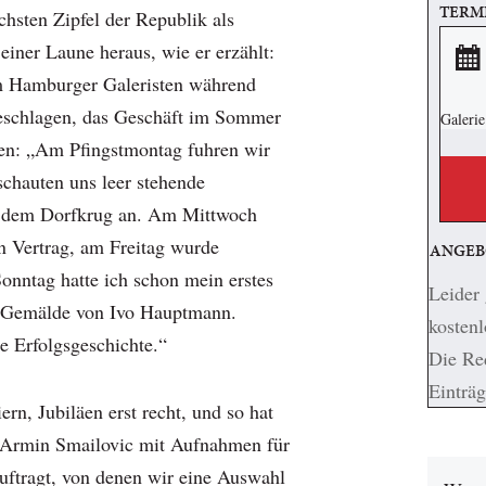
TERM
chsten Zipfel der Republik als
einer Laune heraus, wie er erzählt:
m Hamburger Galeristen während
geschlagen, das Geschäft im Sommer
Galerie
gen: „Am Pfingstmontag fuhren wir
chauten uns leer stehende
 dem Dorfkrug an. Am Mittwoch
en Vertrag, am Freitag wurde
ANGEB
onntag hatte ich schon mein erstes
Leider 
n Gemälde von Ivo Hauptmann.
kostenl
ne Erfolgsgeschichte.“
Die Red
Einträg
ern, Jubiläen erst recht, und so hat
d Armin Smailovic mit Aufnahmen für
uftragt, von denen wir eine Auswahl