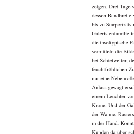
zeigen. Drei Tage 
dessen Bandbreite 
bis zu Starporträts 
Galeristenfamilie 
die inseltypische P
vermitteln die Bil
bei Schietwetter, 
feuchtfröhlichen Z
nur eine Nebenrolle
Anlass gewagt ersc
einem Leuchter vor
Krone. Und der Gal
der Wanne, Rasier
in der Hand. Könnte
Kunden darüber schi