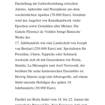
Darstellung der Liebesbeziehung zwischen
Adonis, Aphrodite und Persephone aus dem
vorchristlichen Apulien (78.000 Euro). Gerahmt
wird das Angebot von Kunsthandwerk vieler
Epochen sowie Gemälden alter Meister. Die
Galerie Florence de Voldère bringt flämische
Werke des
17. Jahrhunderts wie eine Landschaft von Joseph
van Bredael (250.000 Euro) mit. Spezialisten für
Porzellan, Uhren, Teppiche oder Schmuck
wechseln sich ab mit Generalisten wie Perrin,
Steinitz, La Mésangère und Axel Vervoordt, der
berühmt für seine harmonischen Ensembles ist.
Herwig Simons zeigt eine lebensgroße, auf einem
Stuhl sitzende Holzfigur des späten 18.
Jahrhunderts (30.000 Euro).
Parallel zur Brafa findet vom 18. bis 22. Januar die
winterliche Bruneaf für „Non European Art“ statt,