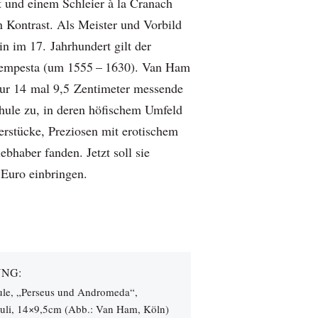
t und einem Schleier à la Cranach
 Kontrast. Als Meister und Vorbild
in im 17. Jahrhundert gilt der
 Tempesta (um 1555 – 1630). Van Ham
nur 14 mal 9,5 Zentimeter messende
chule zu, in deren höfischem Umfeld
rstücke, Preziosen mit erotischem
ebhaber fanden. Jetzt soll sie
Euro einbringen.
NG:
ule, „Perseus und Andromeda“,
zuli, 14×9,5cm (Abb.: Van Ham, Köln)