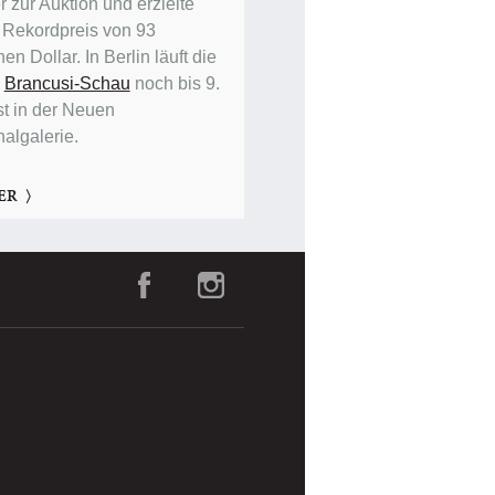
 zur Auktion und erzielte
 Rekordpreis von 93
nen Dollar. In Berlin läuft die
e
Brancusi-Schau
noch bis 9.
t in der Neuen
nalgalerie.
ER