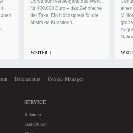
ei
Dorotheum versteigerte das Werk
Center
it
für 400.000 Euro – das Zehnfache
einen
lionen
der Taxe. Ein Höchstpreis für die
Millio
abstrakte Künstlerin.
groß
n
Augus
Natio
WEITER
WEIT
sum
Datenschutz
Cookie-Manager
SERVICE
Kalender
Städteführer