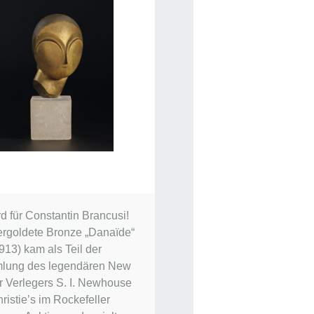
d für Constantin Brancusi!
ergoldete Bronze „Danaïde“
913) kam als Teil der
lung des legendären New
r Verlegers S. I. Newhouse
ristie’s im Rockefeller