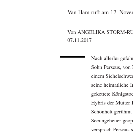
Van Ham ruft am 17. Novem
Von
ANGELIKA STORM-R
07.11.2017
Nach allerlei gefäh
Sohn Perseus, von
einem Sichelschwer
seine heimatliche I
gekettete Königsto
Hybris der Mutter K
Schönheit gerühmt 
Seeungeheuer geopf
versprach Perseus s