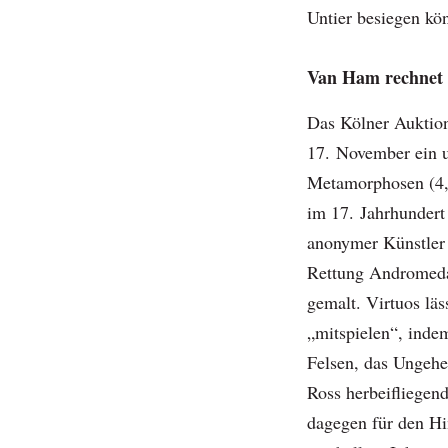
Untier besiegen kö
Van Ham rechnet 
Das Kölner Auktio
17. November ein u
Metamorphosen (4,6
im 17. Jahrhundert
anonymer Künstler
Rettung Andromedas
gemalt. Virtuos läs
„mitspielen“, inde
Felsen, das Ungehe
Ross herbeifliegend
dagegen für den Hi