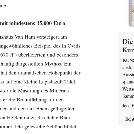
nne.
mit mindestens 15.000 Euro
nshaus Van Ham versteigert am
Die 
ngewöhnliches Beispiel des in Ovids
Kun
70 ff.) überlieferten und besonders
KUN
 häufig dargestellten Mythos. Ein
ausfüh
 hat den dramatischen Höhepunkt der
Ausst
 auf eine kleine Lapislazuli-Tafel
spann
Werts
st er die Maserung des Minerals
Samme
m er die Braunfärbung für den
Jetzt 
uer und den auf einem geflügelten
en Helden nutzt, das lichte Blau
IM 
mmel. Die gefesselte Schöne bildet