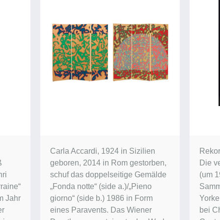
Carla Accardi, 1924 in Sizilien
Rekor
ß
geboren, 2014 in Rom gestorben,
Die v
ri
schuf das doppelseitige Gemälde
(um 1
raine“
„Fonda notte“ (side a.)/„Pieno
Samm
im Jahr
giorno“ (side b.) 1986 in Form
Yorke
er
eines Paravents. Das Wiener
bei Ch