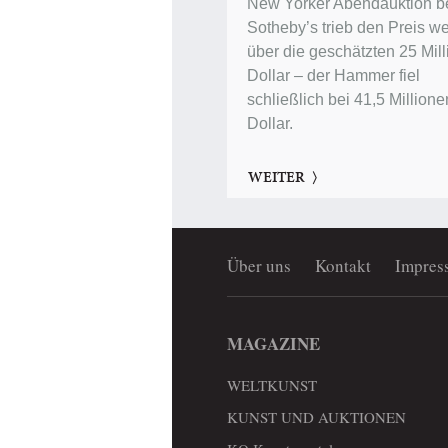
New Yorker Abendauktion b
Sotheby’s trieb den Preis we
über die geschätzten 25 Mil
Dollar – der Hammer fiel
schließlich bei 41,5 Millione
Dollar.
WEITER
Über uns
Kontakt
Impres
MAGAZINE
WELTKUNST
KUNST UND AUKTIONEN