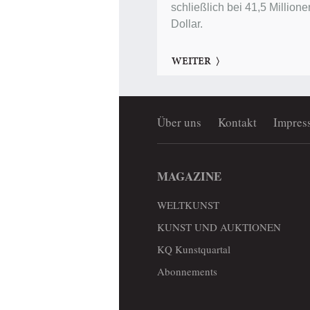
schließlich bei 41,5 Millione
Dollar.
WEITER
Über uns
Kontakt
Impres
MAGAZINE
WELTKUNST
KUNST UND AUKTIONEN
KQ Kunstquartal
Abonnements