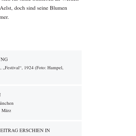
 Aelst, doch sind seine Blumen
mer.
UNG
, „Festival“, 1924 (Foto: Hampel,
N
ünchen
. März
BEITRAG ERSCHIEN IN