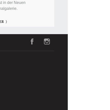
t in der Neuen
nalgalerie.
ER