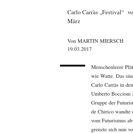
Carlo Carràs „Festival“ v
März
Von
MARTIN MIERSCH
19.03.2017
Menschenleere Plät
wie Watte. Das sind
Carlo Carràs in de
Umberto Boccioni 
Gruppe der Futuris
de Chirico wandte e
vom Futurismus ab 
grenzte sich nun 