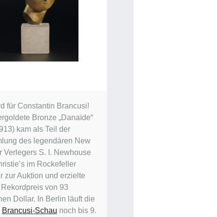
d für Constantin Brancusi!
ergoldete Bronze „Danaïde“
913) kam als Teil der
lung des legendären New
r Verlegers S. I. Newhouse
ristie’s im Rockefeller
 zur Auktion und erzielte
 Rekordpreis von 93
nen Dollar. In Berlin läuft die
e
Brancusi-Schau
noch bis 9.