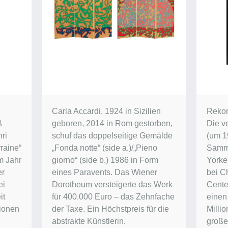
Carla Accardi, 1924 in Sizilien
Rekor
ß
geboren, 2014 in Rom gestorben,
Die v
ri
schuf das doppelseitige Gemälde
(um 1
raine“
„Fonda notte“ (side a.)/„Pieno
Samm
im Jahr
giorno“ (side b.) 1986 in Form
Yorke
er
eines Paravents. Das Wiener
bei Ch
ei
Dorotheum versteigerte das Werk
Center
it
für 400.000 Euro – das Zehnfache
einen
lionen
der Taxe. Ein Höchstpreis für die
Millio
abstrakte Künstlerin.
groß