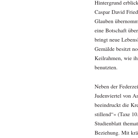
Hintergrund erblic
Caspar David Fried
Glauben übernomm
eine Botschaft über
bringt neue Lebensk
Gemälde besitzt no
Keilrahmen, wie ih
benutzten.
Neben der Federze
Judenviertel von 
beeindruckt die Kr
stillend“« (Taxe 1
Studienblatt themat
Beziehung. Mit kräf