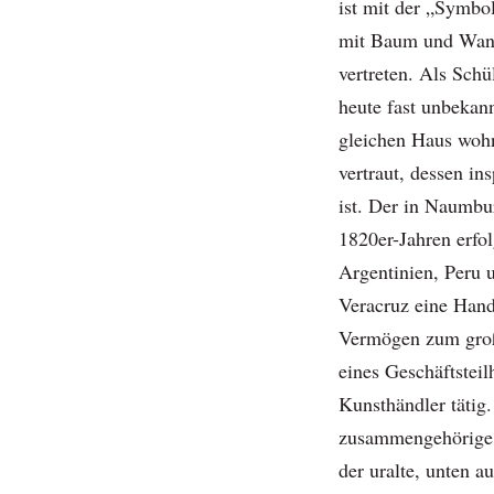
ist mit der „Symbo
mit Baum und Wand
vertreten. Als Schü
heute fast unbekan
gleichen Haus wohn
vertraut, dessen in
ist. Der in Naumbu
1820er-Jahren erfo
Argentinien, Peru u
Veracruz eine Hande
Vermögen zum große
eines Geschäftsteil
Kunsthändler tätig
zusammengehörige
der uralte, unten 