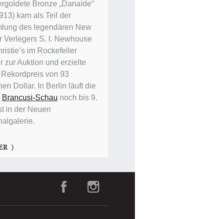
ergoldete Bronze „Danaïde“
913) kam als Teil der
lung des legendären New
r Verlegers S. I. Newhouse
ristie’s im Rockefeller
 zur Auktion und erzielte
 Rekordpreis von 93
nen Dollar. In Berlin läuft die
e
Brancusi-Schau
noch bis 9.
t in der Neuen
nalgalerie.
ER