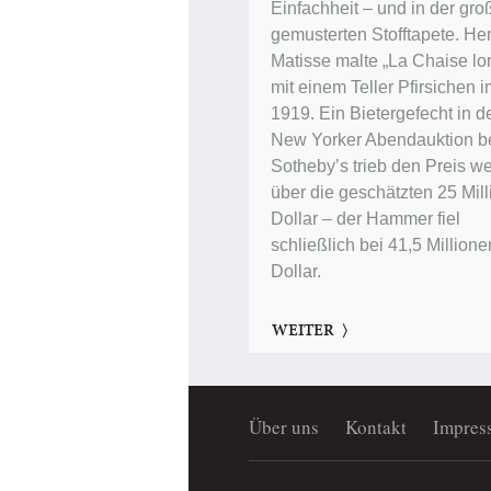
Einfachheit – und in der gro
gemusterten Stofftapete. Hen
Matisse malte „La Chaise lor
mit einem Teller Pfirsichen 
1919. Ein Bietergefecht in d
New Yorker Abendauktion b
Sotheby’s trieb den Preis we
über die geschätzten 25 Mil
Dollar – der Hammer fiel
schließlich bei 41,5 Millione
Dollar.
WEITER
Über uns
Kontakt
Impres