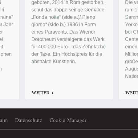
ß
geboren, 2014 in Rom gestorben,
Die v
ri
schuf das doppelseitige Gemälde
(um 1
raine“
„Fonda notte“ (side a.)/„Pieno
Samm
im Jahr
giorno“ (side b.) 1986 in Form
Yorke
er
eines Paravents. Das Wiener
bei Ch
ei
Dorotheum versteigerte das Werk
Center
it
für 400.000 Euro – das Zehnfache
einen
lionen
der Taxe. Ein Höchstpreis für die
Millio
abstrakte Künstlerin.
groß
n
Augus
Natio
WEITER
WEIT
sum
Datenschutz
Cookie-Manager