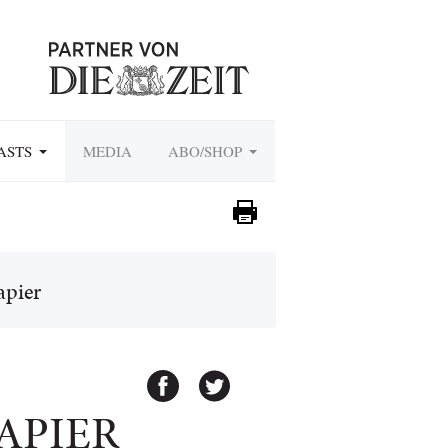
ASTS
MEDIA
ABO/SHOP
apier
APIER