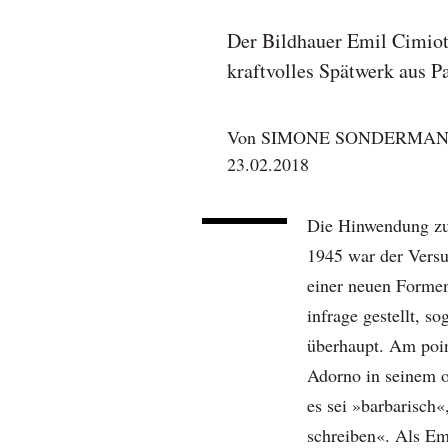
Der Bildhauer Emil Cimiott
kraftvolles Spätwerk aus P
Von
SIMONE SONDERMA
23.02.2018
Die Hinwendung zur
1945 war der Versu
einer neuen Formen
infrage gestellt, s
überhaupt. Am poin
Adorno in seinem o
es sei »barbarisch
schreiben«. Als Emi