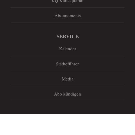
KQ Kunstquartal
Abonnements
SERVICE
Kalender
Städteführer
Media
Abo kündigen