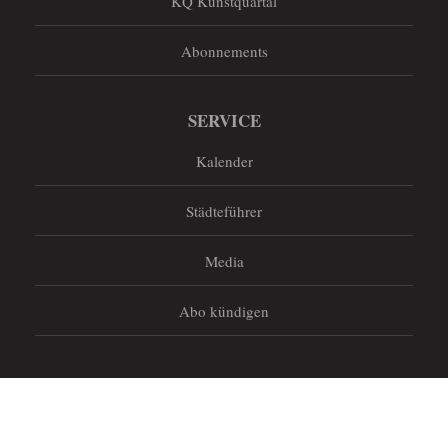
KQ Kunstquartal
Abonnements
SERVICE
Kalender
Städteführer
Media
Abo kündigen