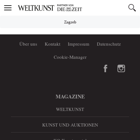
Toggle
navigation
Zagreb
Über uns
Kontakt
Impressum
Datenschutz
Cookie-Manager
MAGAZINE
WELTKUNST
KUNST UND AUKTIONEN