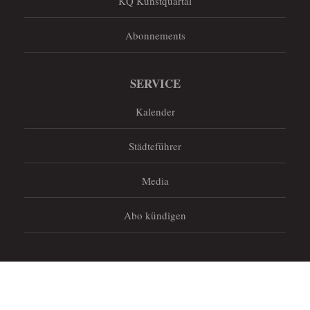
KQ Kunstquartal
Abonnements
SERVICE
Kalender
Städteführer
Media
Abo kündigen