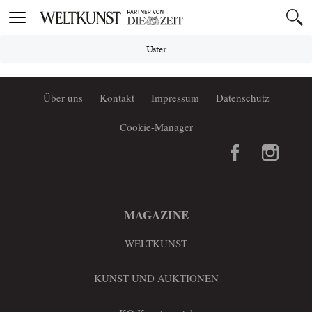
Toggle
navigation
Uster
Über uns
Kontakt
Impressum
Datenschutz
Cookie-Manager
MAGAZINE
WELTKUNST
KUNST UND AUKTIONEN