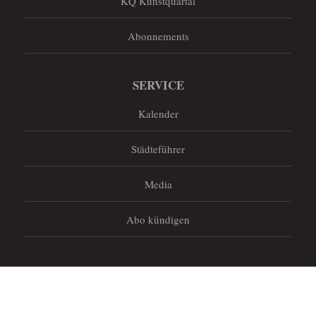
KQ Kunstquartal
Abonnements
SERVICE
Kalender
Städteführer
Media
Abo kündigen