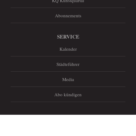
KQ Kunstquartal
Abonnements
SERVICE
Kalender
Städteführer
Media
Abo kündigen