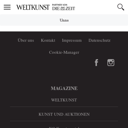
Toggle
navigation
Unna
Über uns
Kontakt
Impressum
Datenschutz
Cookie-Manager
MAGAZINE
WELTKUNST
KUNST UND AUKTIONEN